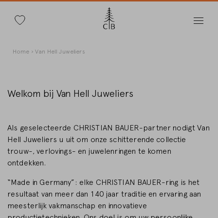
Zoeken
Overslaan
Kruimelpad
Home
Van Hell Juweliers
en
naar
de
inhoud
Welkom bij Van Hell Juweliers
gaan
Wijzig land
Als geselecteerde CHRISTIAN BAUER-partner nodigt Van
Hell Juweliers u uit om onze schitterende collectie
trouw-, verlovings- en juwelenringen te komen
ontdekken.
Land selectie
“Made in Germany”: elke CHRISTIAN BAUER-ring is het
Deutschland
resultaat van meer dan 140 jaar traditie en ervaring aan
meesterlijk vakmanschap en innovatieve
productietechnieken. Ons doel is om uw persoonlijke