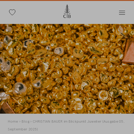
Suche
Direkt
zum
Inhalt
Land wechseln
Länderwahl
Deutschland
Pfadnavigation
Home
Blog
CHRISTIAN BAUER im Blickpunkt Juwelier (Ausgabe 05,
September 2025)