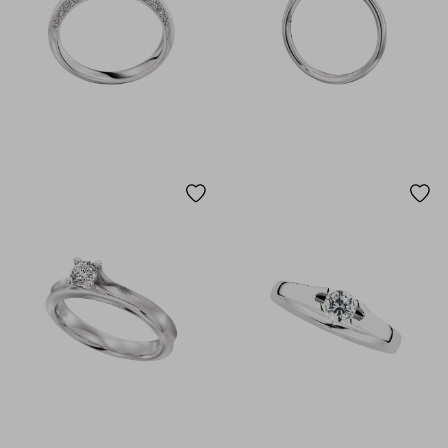
750 ROSÉGOLD
585 ROTGOLD
585 WEISSGOLD
750 WEISSGOLD
950 PALLADIUM
950 PLATIN
MEHRFARBIG