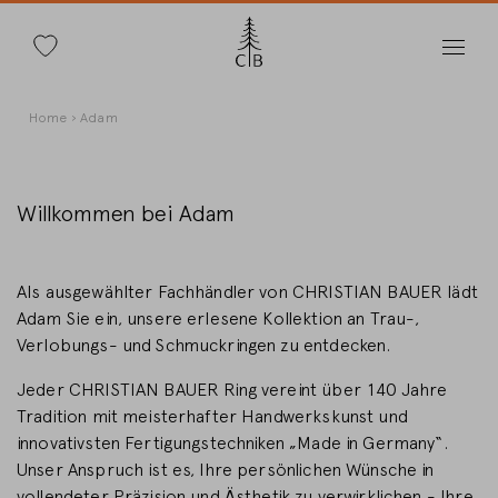
Suche
Direkt
Pfadnavigation
Home
Adam
zum
Inhalt
Willkommen bei Adam
Land wechseln
Als ausgewählter Fachhändler von CHRISTIAN BAUER lädt
Adam Sie ein, unsere erlesene Kollektion an Trau-,
Verlobungs- und Schmuckringen zu entdecken.
Jeder CHRISTIAN BAUER Ring vereint über 140 Jahre
Länderwahl
Tradition mit meisterhafter Handwerkskunst und
Deutschland
innovativsten Fertigungstechniken „Made in Germany“.
Unser Anspruch ist es, Ihre persönlichen Wünsche in
vollendeter Präzision und Ästhetik zu verwirklichen - Ihre