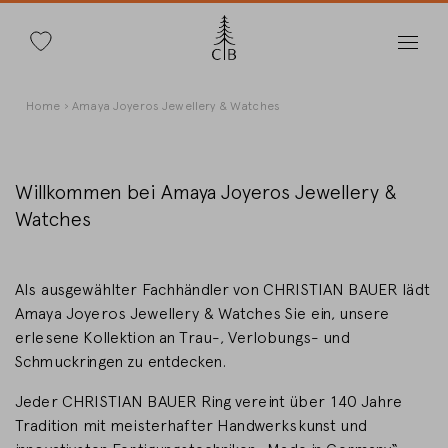
Suche
Direkt
Pfadnavigation
Home
Amaya Joyeros Jewellery & Watches
zum
Inhalt
Willkommen bei Amaya Joyeros Jewellery &
Watches
Land wechseln
Als ausgewählter Fachhändler von CHRISTIAN BAUER lädt
Amaya Joyeros Jewellery & Watches Sie ein, unsere
erlesene Kollektion an Trau-, Verlobungs- und
Länderwahl
Schmuckringen zu entdecken.
Deutschland
Jeder CHRISTIAN BAUER Ring vereint über 140 Jahre
Tradition mit meisterhafter Handwerkskunst und