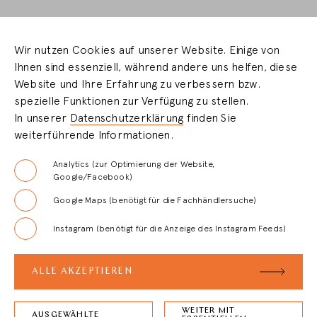
COOKIEEINSTELLUNGEN
Wir nutzen Cookies auf unserer Website. Einige von
Ihnen sind essenziell, während andere uns helfen, diese
HÄNDLERBEREICH
Website und Ihre Erfahrung zu verbessern bzw.
spezielle Funktionen zur Verfügung zu stellen.
In unserer
Datenschutzerklärung
finden Sie
LOGIN
weiterführende Informationen.
REGISTRIERUNG
Analytics (zur Optimierung der Website,
Google/Facebook)
Google Maps (benötigt für die Fachhändlersuche)
FAQ
Instagram (benötigt für die Anzeige des Instagram Feeds)
AGB
ALLE AKZEPTIEREN
WEITER MIT
AUSGEWÄHLTE