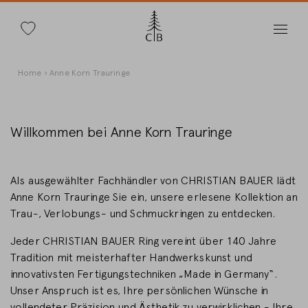
Suche
Direkt
Pfadnavigation
Home
Anne Korn Trauringe
zum
Inhalt
Willkommen bei Anne Korn Trauringe
Land wechseln
Als ausgewählter Fachhändler von CHRISTIAN BAUER lädt
Anne Korn Trauringe Sie ein, unsere erlesene Kollektion an
Trau-, Verlobungs- und Schmuckringen zu entdecken.
Jeder CHRISTIAN BAUER Ring vereint über 140 Jahre
Länderwahl
Tradition mit meisterhafter Handwerkskunst und
Deutschland
innovativsten Fertigungstechniken „Made in Germany“.
Unser Anspruch ist es, Ihre persönlichen Wünsche in
vollendeter Präzision und Ästhetik zu verwirklichen - Ihre