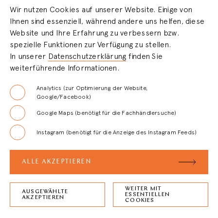
Wir nutzen Cookies auf unserer Website. Einige von
Ihnen sind essenziell, während andere uns helfen, diese
HÄNDLERBEREICH
Website und Ihre Erfahrung zu verbessern bzw.
spezielle Funktionen zur Verfügung zu stellen.
In unserer
Datenschutzerklärung
finden Sie
LOGIN
weiterführende Informationen.
REGISTRIERUNG
Analytics (zur Optimierung der Website,
Google/Facebook)
Google Maps (benötigt für die Fachhändlersuche)
FAQ
Instagram (benötigt für die Anzeige des Instagram Feeds)
AGB
ALLE AKZEPTIEREN
WEITER MIT
AUSGEWÄHLTE
ESSENTIELLEN
ZURÜCK ZUM
SEITENANFANG
AKZEPTIEREN
COOKIES