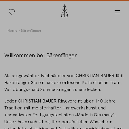
Suche
Direkt
Pfadnavigation
Home
Bärenfänger
zum
Inhalt
Willkommen bei Bärenfänger
Land wechseln
Als ausgewählter Fachhändler von CHRISTIAN BAUER lädt
Bärenfänger Sie ein, unsere erlesene Kollektion an Trau-,
Verlobungs- und Schmuckringen zu entdecken.
Jeder CHRISTIAN BAUER Ring vereint über 140 Jahre
Länderwahl
Tradition mit meisterhafter Handwerkskunst und
Deutschland
innovativsten Fertigungstechniken „Made in Germany“.
Unser Anspruch ist es, Ihre persönlichen Wünsche in
vollendeter Präzision und Ästhetik zu verwirklichen - Ihre