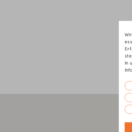
Wir
ess
Erf
ste
In 
Inf