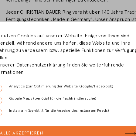
Verlobungs- und Schmuckringen zu entdecken.
Jeder CHRISTIAN BAUER Ring vereint über 140 Jahre Tradit
Fertigungstechniken „Made in Germany“. Unser Anspruch ist 
und Ästhetik zu verwirklichen - Ihre Träume wahr werden zu
 nutzen Cookies auf unserer Website. Einige von Ihnen sind
Lassen Sie sich von unseren Ringen verzaubern, die durch 
enziell, während andere uns helfen, diese Website und Ihre
Finden Sie das Schmuckstück, das Ihre Vorstellungen und W
ahrung zu verbessern bzw. spezielle Funktionen zur Verfügun
llen.
Unsere erfahrenen Berater bei Blickwinkel stehen Ihnen m
unserer
Datenschutzerklärung
finden Sie weiterführende
Seite.
ormationen.
Wir freuen uns, Sie bei uns willkommen zu heißen.
Analytics (zur Optimierung der Website, Google/Facebook)
Google Maps (benötigt für die Fachhändlersuche)
Instagram (benötigt für die Anzeige des Instagram Feeds)
ALLE AKZEPTIEREN