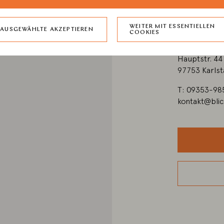
Besuchen S
WEITER MIT ESSENTIELLEN
AUSGEWÄHLTE AKZEPTIEREN
COOKIES
Blickwinkel
Hauptstr. 44
97753 Karlst
T: 09353-98
kontakt@blic