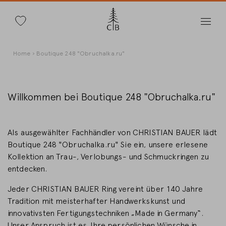
Suche
Direkt
Pfadnavigation
Home
Boutique 248 "Obruchalka.ru"
zum
Inhalt
Willkommen bei Boutique 248 "Obruchalka.ru"
Land wechseln
Als ausgewählter Fachhändler von CHRISTIAN BAUER lädt
Boutique 248 "Obruchalka.ru" Sie ein, unsere erlesene
Kollektion an Trau-, Verlobungs- und Schmuckringen zu
entdecken.
Länderwahl
Jeder CHRISTIAN BAUER Ring vereint über 140 Jahre
Deutschland
Tradition mit meisterhafter Handwerkskunst und
innovativsten Fertigungstechniken „Made in Germany“.
Unser Anspruch ist es, Ihre persönlichen Wünsche in