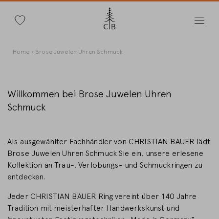
Suche
Direkt
Pfadnavigation
Home
Brose Juwelen Uhren Schmuck
zum
Inhalt
Willkommen bei Brose Juwelen Uhren
Schmuck
Land wechseln
Als ausgewählter Fachhändler von CHRISTIAN BAUER lädt
Brose Juwelen Uhren Schmuck Sie ein, unsere erlesene
Kollektion an Trau-, Verlobungs- und Schmuckringen zu
Länderwahl
entdecken.
Deutschland
Jeder CHRISTIAN BAUER Ring vereint über 140 Jahre
Tradition mit meisterhafter Handwerkskunst und