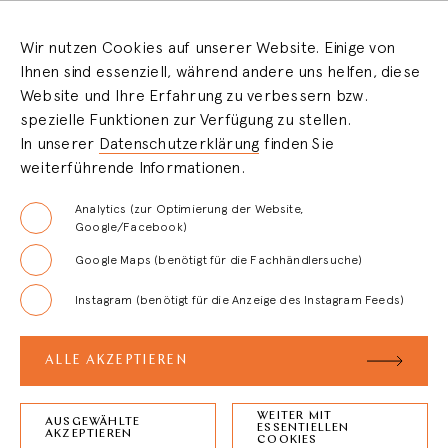
COOKIEEINSTELLUNGEN
Wir nutzen Cookies auf unserer Website. Einige von
Ihnen sind essenziell, während andere uns helfen, diese
HÄNDLERBEREICH
Website und Ihre Erfahrung zu verbessern bzw.
spezielle Funktionen zur Verfügung zu stellen.
In unserer
Datenschutzerklärung
finden Sie
LOGIN
weiterführende Informationen.
REGISTRIERUNG
Analytics (zur Optimierung der Website,
Google/Facebook)
Google Maps (benötigt für die Fachhändlersuche)
FAQ
Instagram (benötigt für die Anzeige des Instagram Feeds)
AGB
ALLE AKZEPTIEREN
WEITER MIT
AUSGEWÄHLTE
ESSENTIELLEN
ZURÜCK ZUM
SEITENANFANG
AKZEPTIEREN
COOKIES