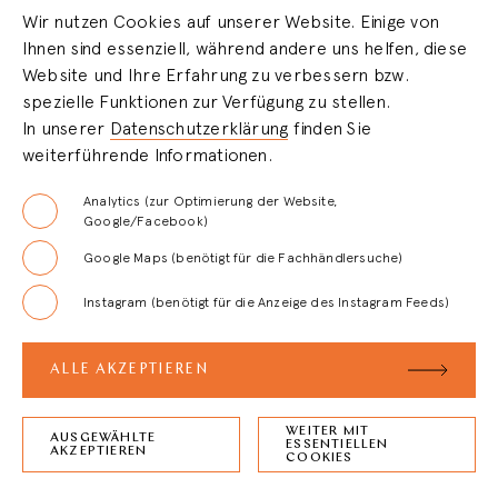
Wir nutzen Cookies auf unserer Website. Einige von
Ihnen sind essenziell, während andere uns helfen, diese
HÄNDLERBEREICH
Website und Ihre Erfahrung zu verbessern bzw.
spezielle Funktionen zur Verfügung zu stellen.
In unserer
Datenschutzerklärung
finden Sie
LOGIN
weiterführende Informationen.
REGISTRIERUNG
Analytics (zur Optimierung der Website,
Google/Facebook)
Google Maps (benötigt für die Fachhändlersuche)
FAQ
Instagram (benötigt für die Anzeige des Instagram Feeds)
AGB
ALLE AKZEPTIEREN
WEITER MIT
AUSGEWÄHLTE
ESSENTIELLEN
ZURÜCK ZUM
SEITENANFANG
AKZEPTIEREN
COOKIES