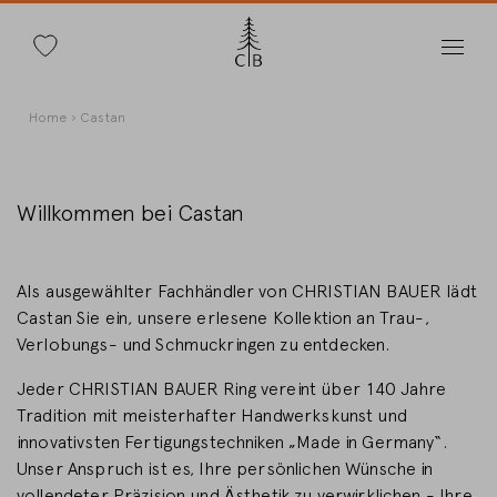
Suche
Direkt
Pfadnavigation
Home
Castan
zum
Inhalt
Willkommen bei Castan
Land wechseln
Als ausgewählter Fachhändler von CHRISTIAN BAUER lädt
Castan Sie ein, unsere erlesene Kollektion an Trau-,
Verlobungs- und Schmuckringen zu entdecken.
Jeder CHRISTIAN BAUER Ring vereint über 140 Jahre
Länderwahl
Tradition mit meisterhafter Handwerkskunst und
Deutschland
innovativsten Fertigungstechniken „Made in Germany“.
Unser Anspruch ist es, Ihre persönlichen Wünsche in
vollendeter Präzision und Ästhetik zu verwirklichen - Ihre