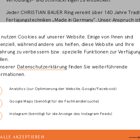
Verlobungs- und Schmuckringen zu entdecken.
Jeder CHRISTIAN BAUER Ring vereint über 140 Jahre Tradit
Fertigungstechniken „Made in Germany“. Unser Anspruch ist 
und Ästhetik zu verwirklichen - Ihre Träume wahr werden zu
 nutzen Cookies auf unserer Website. Einige von Ihnen sind
Lassen Sie sich von unseren Ringen verzaubern, die durch 
enziell, während andere uns helfen, diese Website und Ihre
Finden Sie das Schmuckstück, das Ihre Vorstellungen und W
ahrung zu verbessern bzw. spezielle Funktionen zur Verfügun
llen.
Unsere erfahrenen Berater bei Dornseifer stehen Ihnen mi
unserer
Datenschutzerklärung
finden Sie weiterführende
Seite.
ormationen.
Wir freuen uns, Sie bei uns willkommen zu heißen.
Analytics (zur Optimierung der Website, Google/Facebook)
Google Maps (benötigt für die Fachhändlersuche)
Instagram (benötigt für die Anzeige des Instagram Feeds)
Besuchen S
Dornseifer
ALLE AKZEPTIEREN