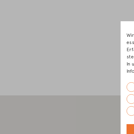
Wir
ess
Erf
ste
In 
Inf