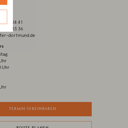
ße 69
mund
1 / 71 24 41
1 / 77 33 36
ifer-dortmund.de
rs
itag
 Uhr
0 Uhr
 Uhr
TERMIN VEREINBAREN