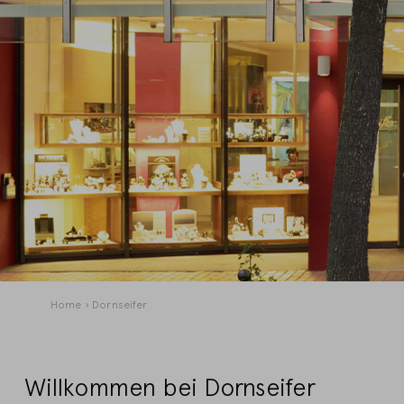
Pfadnavigation
Home
Dornseifer
Willkommen bei Dornseifer