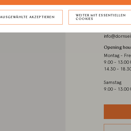
Harkortstra
44225 Dort
WEITER MIT ESSENTIELLEN
AUSGEWÄHLTE AKZEPTIEREN
COOKIES
T: +49 (0) 23
F: +49 (0) 23
info@dornse
Opening hou
Montag - Fre
9.00 - 13.00
14.30 - 18.3
Samstag
9.00 - 13.00