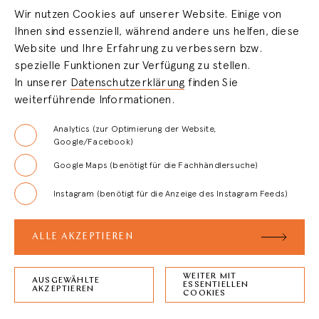
Wir nutzen Cookies auf unserer Website. Einige von
Ihnen sind essenziell, während andere uns helfen, diese
HÄNDLERBEREICH
Website und Ihre Erfahrung zu verbessern bzw.
spezielle Funktionen zur Verfügung zu stellen.
In unserer
Datenschutzerklärung
finden Sie
LOGIN
weiterführende Informationen.
REGISTRIERUNG
Analytics (zur Optimierung der Website,
Google/Facebook)
Google Maps (benötigt für die Fachhändlersuche)
FAQ
Instagram (benötigt für die Anzeige des Instagram Feeds)
AGB
ALLE AKZEPTIEREN
WEITER MIT
AUSGEWÄHLTE
ESSENTIELLEN
ZURÜCK ZUM
SEITENANFANG
AKZEPTIEREN
COOKIES