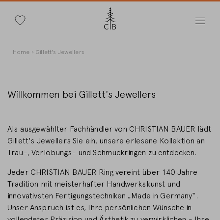
Suche
Direkt
Pfadnavigation
Home
Gillett's Jewellers
zum
Inhalt
Willkommen bei Gillett's Jewellers
Land wechseln
Als ausgewählter Fachhändler von CHRISTIAN BAUER lädt
Gillett's Jewellers Sie ein, unsere erlesene Kollektion an
Trau-, Verlobungs- und Schmuckringen zu entdecken.
Jeder CHRISTIAN BAUER Ring vereint über 140 Jahre
Länderwahl
Tradition mit meisterhafter Handwerkskunst und
Deutschland
innovativsten Fertigungstechniken „Made in Germany“.
Unser Anspruch ist es, Ihre persönlichen Wünsche in
vollendeter Präzision und Ästhetik zu verwirklichen - Ihre