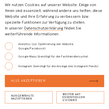
Wir nutzen Cookies auf unserer Website. Einige von
Ihnen sind essenziell, während andere uns helfen, diese
HÄNDLERBEREICH
Website und Ihre Erfahrung zu verbessern bzw.
spezielle Funktionen zur Verfügung zu stellen.
In unserer
Datenschutzerklärung
finden Sie
LOGIN
weiterführende Informationen.
REGISTRIERUNG
Analytics (zur Optimierung der Website,
Google/Facebook)
Google Maps (benötigt für die Fachhändlersuche)
FAQ
Instagram (benötigt für die Anzeige des Instagram Feeds)
AGB
ALLE AKZEPTIEREN
WEITER MIT
AUSGEWÄHLTE
ESSENTIELLEN
ZURÜCK ZUM
SEITENANFANG
AKZEPTIEREN
COOKIES