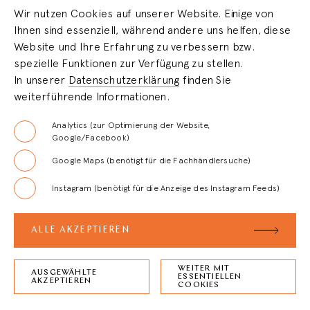
Wir nutzen Cookies auf unserer Website. Einige von
Ihnen sind essenziell, während andere uns helfen, diese
HÄNDLERBEREICH
Website und Ihre Erfahrung zu verbessern bzw.
spezielle Funktionen zur Verfügung zu stellen.
In unserer
Datenschutzerklärung
finden Sie
LOGIN
weiterführende Informationen.
REGISTRIERUNG
Analytics (zur Optimierung der Website,
Google/Facebook)
Google Maps (benötigt für die Fachhändlersuche)
FAQ
Instagram (benötigt für die Anzeige des Instagram Feeds)
AGB
ALLE AKZEPTIEREN
WEITER MIT
AUSGEWÄHLTE
ESSENTIELLEN
ZURÜCK ZUM
SEITENANFANG
AKZEPTIEREN
COOKIES