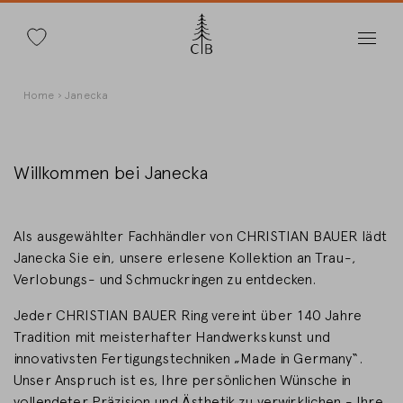
Suche
Direkt
Pfadnavigation
Home
Janecka
zum
Inhalt
Willkommen bei Janecka
Land wechseln
Als ausgewählter Fachhändler von CHRISTIAN BAUER lädt
Janecka Sie ein, unsere erlesene Kollektion an Trau-,
Verlobungs- und Schmuckringen zu entdecken.
Jeder CHRISTIAN BAUER Ring vereint über 140 Jahre
Länderwahl
Tradition mit meisterhafter Handwerkskunst und
Deutschland
innovativsten Fertigungstechniken „Made in Germany“.
Unser Anspruch ist es, Ihre persönlichen Wünsche in
vollendeter Präzision und Ästhetik zu verwirklichen - Ihre