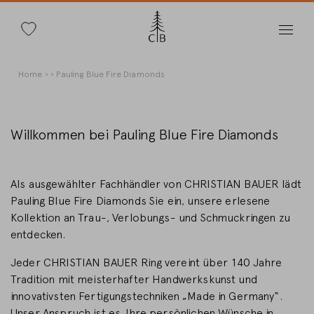
Suche
Direkt
Pfadnavigation
Home
Pauling Blue Fire Diamonds
zum
Inhalt
Willkommen bei Pauling Blue Fire Diamonds
Land wechseln
Als ausgewählter Fachhändler von CHRISTIAN BAUER lädt
Pauling Blue Fire Diamonds Sie ein, unsere erlesene
Kollektion an Trau-, Verlobungs- und Schmuckringen zu
entdecken.
Länderwahl
Jeder CHRISTIAN BAUER Ring vereint über 140 Jahre
Deutschland
Tradition mit meisterhafter Handwerkskunst und
innovativsten Fertigungstechniken „Made in Germany“.
Unser Anspruch ist es, Ihre persönlichen Wünsche in