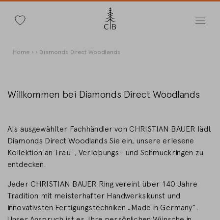
Suche
Direkt
Pfadnavigation
Home
Diamonds Direct Woodlands
zum
Inhalt
Willkommen bei Diamonds Direct Woodlands
Land wechseln
Als ausgewählter Fachhändler von CHRISTIAN BAUER lädt
Diamonds Direct Woodlands Sie ein, unsere erlesene
Kollektion an Trau-, Verlobungs- und Schmuckringen zu
entdecken.
Länderwahl
Jeder CHRISTIAN BAUER Ring vereint über 140 Jahre
Deutschland
Tradition mit meisterhafter Handwerkskunst und
innovativsten Fertigungstechniken „Made in Germany“.
Unser Anspruch ist es, Ihre persönlichen Wünsche in