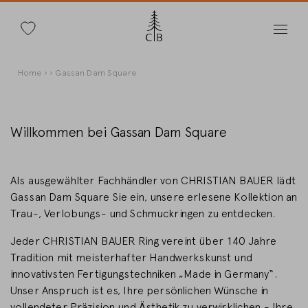
Suche
Direkt
Pfadnavigation
Home
Gassan Dam Square
zum
Inhalt
Willkommen bei Gassan Dam Square
Land wechseln
Als ausgewählter Fachhändler von CHRISTIAN BAUER lädt
Gassan Dam Square Sie ein, unsere erlesene Kollektion an
Trau-, Verlobungs- und Schmuckringen zu entdecken.
Jeder CHRISTIAN BAUER Ring vereint über 140 Jahre
Länderwahl
Tradition mit meisterhafter Handwerkskunst und
Deutschland
innovativsten Fertigungstechniken „Made in Germany“.
Unser Anspruch ist es, Ihre persönlichen Wünsche in
vollendeter Präzision und Ästhetik zu verwirklichen - Ihre