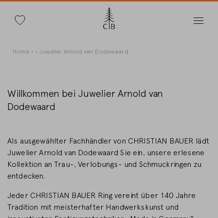
Suche
Direkt
Pfadnavigation
Home
Juwelier Arnold van Dodewaard
zum
Inhalt
Willkommen bei Juwelier Arnold van
Dodewaard
Land wechseln
Als ausgewählter Fachhändler von CHRISTIAN BAUER lädt
Juwelier Arnold van Dodewaard Sie ein, unsere erlesene
Kollektion an Trau-, Verlobungs- und Schmuckringen zu
Länderwahl
entdecken.
Deutschland
Jeder CHRISTIAN BAUER Ring vereint über 140 Jahre
Tradition mit meisterhafter Handwerkskunst und