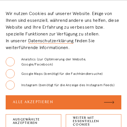
COOKIEEINSTELLUNGEN
Wir nutzen Cookies auf unserer Website. Einige von
Ihnen sind essenziell, während andere uns helfen, diese
HÄNDLERBEREICH
Website und Ihre Erfahrung zu verbessern bzw.
spezielle Funktionen zur Verfügung zu stellen.
In unserer
Datenschutzerklärung
finden Sie
LOGIN
weiterführende Informationen.
REGISTRIERUNG
Analytics (zur Optimierung der Website,
Google/Facebook)
Google Maps (benötigt für die Fachhändlersuche)
FAQ
Instagram (benötigt für die Anzeige des Instagram Feeds)
AGB
ALLE AKZEPTIEREN
WEITER MIT
AUSGEWÄHLTE
ESSENTIELLEN
ZURÜCK ZUM
SEITENANFANG
AKZEPTIEREN
COOKIES