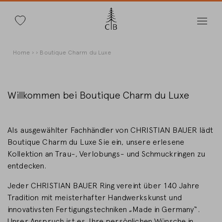
Suche
Direkt
Pfadnavigation
Home
Boutique Charm du Luxe
zum
Inhalt
Willkommen bei Boutique Charm du Luxe
Land wechseln
Als ausgewählter Fachhändler von CHRISTIAN BAUER lädt
Boutique Charm du Luxe Sie ein, unsere erlesene
Kollektion an Trau-, Verlobungs- und Schmuckringen zu
entdecken.
Länderwahl
Jeder CHRISTIAN BAUER Ring vereint über 140 Jahre
Deutschland
Tradition mit meisterhafter Handwerkskunst und
innovativsten Fertigungstechniken „Made in Germany“.
Unser Anspruch ist es, Ihre persönlichen Wünsche in