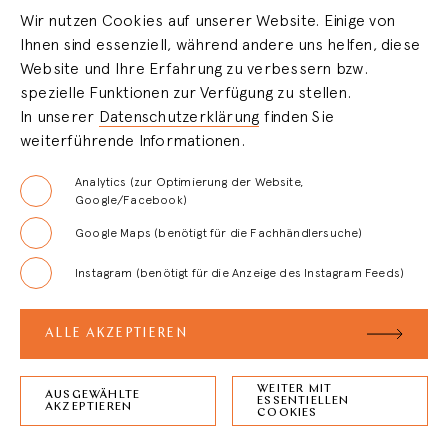
Wir nutzen Cookies auf unserer Website. Einige von
Ihnen sind essenziell, während andere uns helfen, diese
HÄNDLERBEREICH
Website und Ihre Erfahrung zu verbessern bzw.
spezielle Funktionen zur Verfügung zu stellen.
In unserer
Datenschutzerklärung
finden Sie
LOGIN
weiterführende Informationen.
REGISTRIERUNG
Analytics (zur Optimierung der Website,
Google/Facebook)
Google Maps (benötigt für die Fachhändlersuche)
FAQ
Instagram (benötigt für die Anzeige des Instagram Feeds)
AGB
ALLE AKZEPTIEREN
WEITER MIT
AUSGEWÄHLTE
ESSENTIELLEN
ZURÜCK ZUM
SEITENANFANG
AKZEPTIEREN
COOKIES