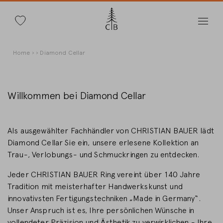
Suche
Direkt
Pfadnavigation
Home
Diamond Cellar
zum
Inhalt
Willkommen bei Diamond Cellar
Land wechseln
Als ausgewählter Fachhändler von CHRISTIAN BAUER lädt
Diamond Cellar Sie ein, unsere erlesene Kollektion an
Trau-, Verlobungs- und Schmuckringen zu entdecken.
Jeder CHRISTIAN BAUER Ring vereint über 140 Jahre
Länderwahl
Tradition mit meisterhafter Handwerkskunst und
Deutschland
innovativsten Fertigungstechniken „Made in Germany“.
Unser Anspruch ist es, Ihre persönlichen Wünsche in
vollendeter Präzision und Ästhetik zu verwirklichen - Ihre