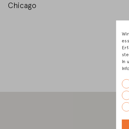
Chicago
Wir
ess
Erf
ste
In 
Inf