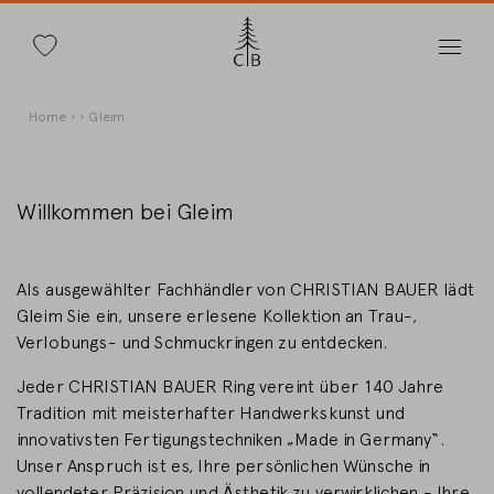
Suche
Direkt
Pfadnavigation
Home
Gleim
zum
Inhalt
Willkommen bei Gleim
Land wechseln
Als ausgewählter Fachhändler von CHRISTIAN BAUER lädt
Gleim Sie ein, unsere erlesene Kollektion an Trau-,
Verlobungs- und Schmuckringen zu entdecken.
Jeder CHRISTIAN BAUER Ring vereint über 140 Jahre
Länderwahl
Tradition mit meisterhafter Handwerkskunst und
Deutschland
innovativsten Fertigungstechniken „Made in Germany“.
Unser Anspruch ist es, Ihre persönlichen Wünsche in
vollendeter Präzision und Ästhetik zu verwirklichen - Ihre