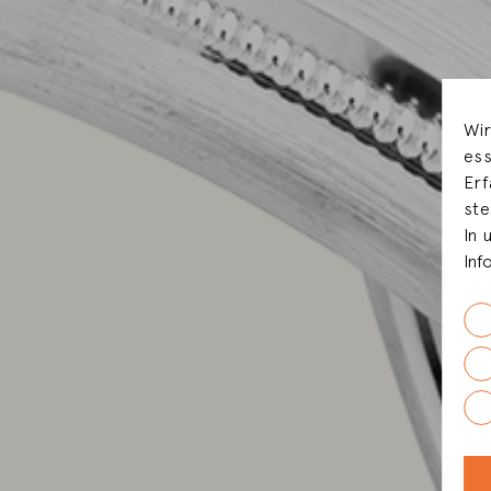
Wir
ess
Erf
ste
In 
Inf