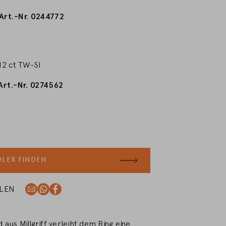
Art.-Nr. 0244772
m
,12 ct TW-SI
Art.-Nr. 0274562
m
LER FINDEN
ILEN
d aus Millgriff verleiht dem Ring eine