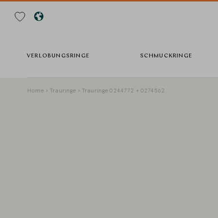
Suche
VERLOBUNGSRINGE
SCHMUCKRINGE
Direkt
Pfadnavigation
Home
Trauringe
Trauringe 0244772 + 0274562
zum
Inhalt