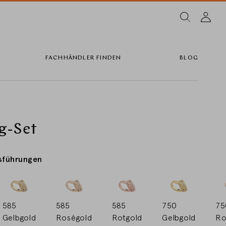
FACHHÄNDLER FINDEN
BLOG
g-Set
sführungen
585
585
585
750
75
Gelbgold
Roségold
Rotgold
Gelbgold
Ro