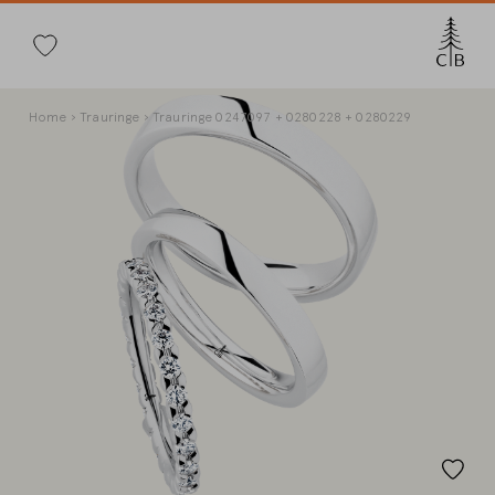
Suche
Direkt
Pfadnavigation
Home
Trauringe
Trauringe 0247097 + 0280228 + 0280229
zum
Inhalt
Land wec
Länderwahl
Deutschland