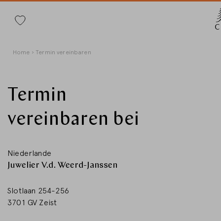
Suche
Direkt
Pfadnavigation
Home
Termin vereinbaren
zum
Inhalt
Termin
vereinbaren bei
Land w
Niederlande
Juwelier V.d. Weerd-Janssen
Länderwahl
Deutschland
Slotlaan 254-256
3701 GV Zeist