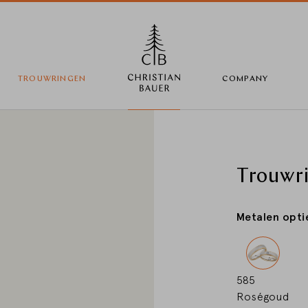
TROUWRINGEN
COMPANY
Wijzig land
Trouwr
Metalen opti
Land selectie
Deutschland
585
Roségoud