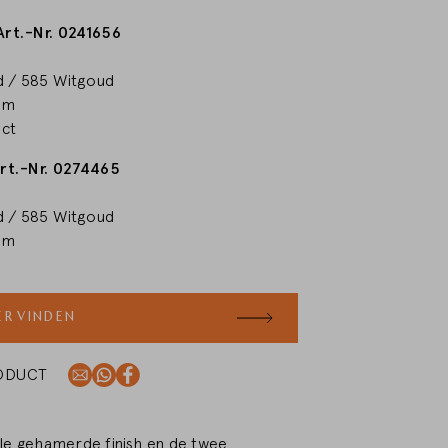
Art.-Nr. 0241656
 / 585 Witgoud
mm
 ct
Art.-Nr. 0274465
 / 585 Witgoud
mm
ER VINDEN
RODUCT
le gehamerde finish en de twee