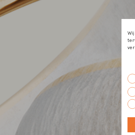
Wij
ter
ver