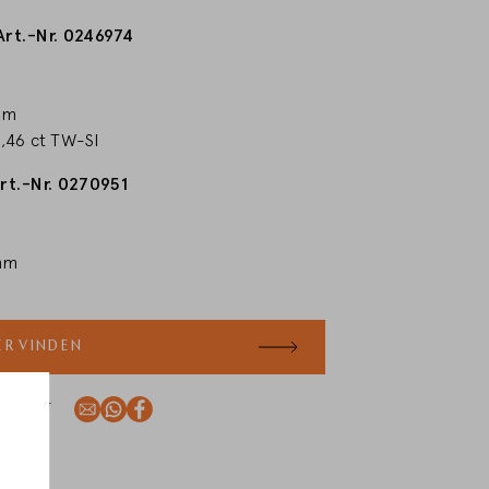
Art.-Nr. 0246974
mm
0,46 ct TW-SI
rt.-Nr. 0270951
mm
ER VINDEN
RODUCT