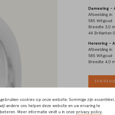
Damesring – 
WIJZIGEN
Afbeelding in:
585 Witgoud
Breedte 3,0 
44 Brillanten 
Herenring – A
Afbeelding in:
585 Witgoud
Breedte 4,0 
EEN DEAL
DEEL DIT P
 gebruiken cookies op onze website. Sommige zijn essentiëel,
wijl andere ons helpen deze website en uw ervaring te
beteren. Meer informatie vindt u in onze
privacy policy
.