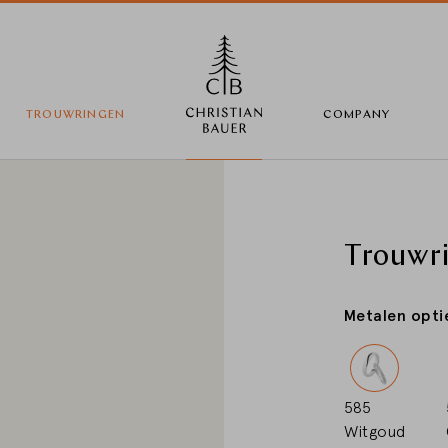
TROUWRINGEN
COMPANY
Wijzig land
Trouwr
Metalen opti
Land selectie
Deutschland
585
Witgoud