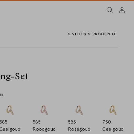
VIND EEN VERKOOPPUNT
ing-Set
es
585
585
585
750
Geelgoud
Roodgoud
Roségoud
Geelgoud